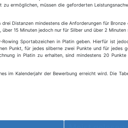
keit zu ermöglichen, müssen die geforderten Leistungsnac
 drei Distanzen mindestens die Anforderungen für Bronze er
t, über 15 Minuten jedoch nur für Silber und über 2 Minuten
wing Sportabzeichen in Platin geben. Hierfür ist jedoch 
en Punkt, für jedes silberne zwei Punkte und für jedes g
ung in Platin zu erhalten, sind mindestens 20 Punkte e
lches im Kalenderjahr der Bewerbung erreicht wird. Die Ta
lis
Meist gelesen