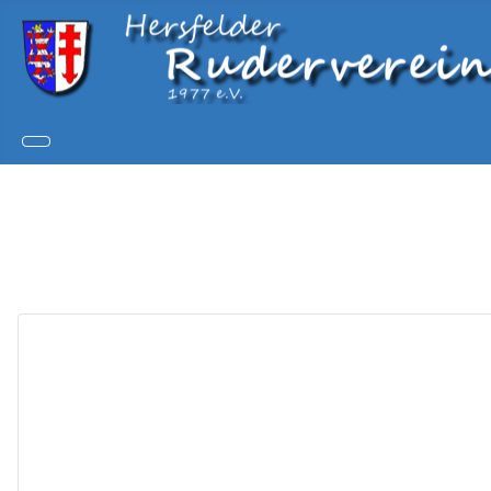
Copy
Joom