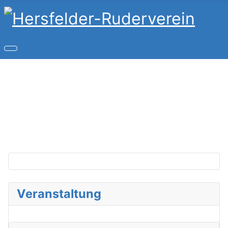
Copyright © 2026 Hersfelder-Ruderverein. Alle Rechte
vorbehalten.
Joomla!
ist freie, unter der
GNU/GPL-Lizenz
veröffentlichte Software.
Veranstaltung