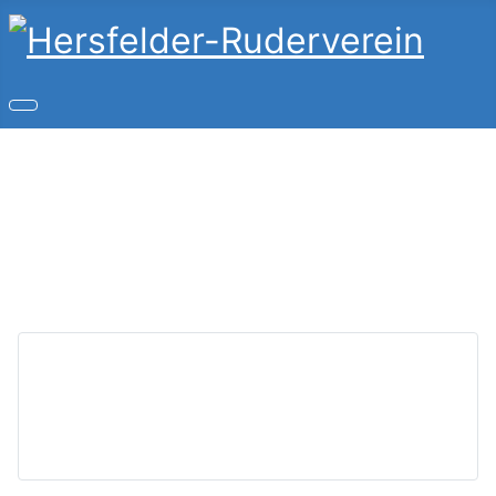
Copyright © 2026 Hersfelder-Ruderverein. Alle Rechte
vorbehalten.
Joomla!
ist freie, unter der
GNU/GPL-Lizenz
veröffentlichte Software.