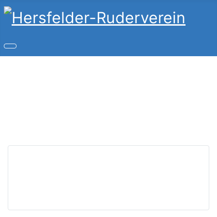
Copyright © 2026 Hersfelder-Ruderverein. Alle Rechte
vorbehalten.
Joomla!
ist freie, unter der
GNU/GPL-Lizenz
veröffentlichte Software.