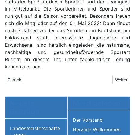
stets der Spaß an dieser Sportart und der Teamgeist
im Mittelpunkt. Die Sportlerinnen und Sportler sind
nun gut auf die Saison vorbereitet. Besonders freuen
sich die Mitglieder auf den 01. Mai 2023: Dann findet
nach 3 Jahren wieder das Anrudern am Bootshaus am
Fuldastrand statt. Interessierte Jugendliche und
Erwachsene sind herzlich eingeladen, die naturnahe,
nachhaltige und gesundheitsfördernde Sportart
Rudern an diesem Tag unter fachkundiger Leitung
kennenzulernen.
Vorheriger Beitrag: 2023 Erfolgreicher erster Saisonabschnitt au
Nächster 
Zurück
Weiter
Neuste
Meist gelesen
Beiträge
Der Vorstand
Landesmeisterschafte
Herzlich Willkommen