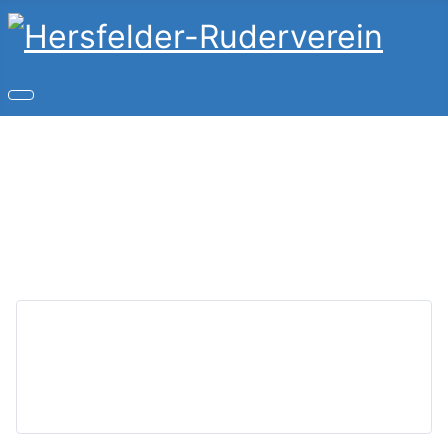
Copyright © 2026 Hersfelder-Ruderverein. Alle Rechte
vorbehalten.
Joomla!
ist freie, unter der
GNU/GPL-Lizenz
veröffentlichte Software.