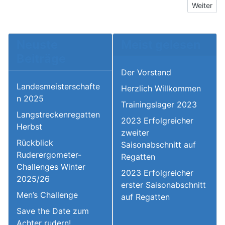
Nächster 
Weiter
Neuste
Meist gelesen
Beiträge
Der Vorstand
Landesmeisterschafte
Herzlich Willkommen
n 2025
Trainingslager 2023
Langstreckenregatten
2023 Erfolgreicher
Herbst
zweiter
Rückblick
Saisonabschnitt auf
Ruderergometer-
Regatten
Challenges Winter
2023 Erfolgreicher
2025/26
erster Saisonabschnitt
Men’s Challenge
auf Regatten
Save the Date zum
Achter rudern!