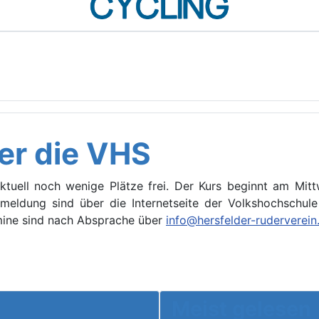
er die VHS
ktuell noch wenige Plätze frei. Der Kurs beginnt am Mittw
meldung sind über die Internetseite der Volkshochschul
mine sind nach Absprache über
info@hersfelder-ruderverein
eim Trainingslager 1.500 km zurück
Meist gelesen