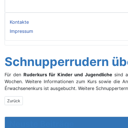
Kontakte
Impressum
Schnupperrudern üb
Für den
Ruderkurs für Kinder und Jugendliche
sind a
Wochen. Weitere Informationen zum Kurs sowie die An
Érwachsenenkurs ist ausgebucht. Weitere Schnupperter
Vorheriger Beitrag: Hersfelder Ruderinnen und Ruderer legten b
Zurück
Neuste Beiträge