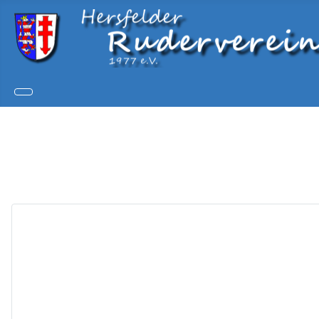
Copy
Joom