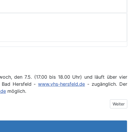
och, den 7.5. (17.00 bis 18.00 Uhr) und läuft über vier
e Bad Hersfeld -
www.vhs-hersfeld.de
- zugänglich. Der
.de
möglich.
Nächster B
Weiter