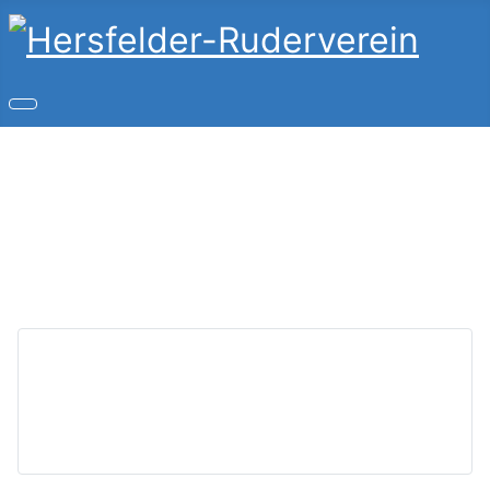
Copyright © 2026 Hersfelder-Ruderverein. Alle Rechte
vorbehalten.
Joomla!
ist freie, unter der
GNU/GPL-Lizenz
veröffentlichte Software.