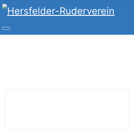
Copyright © 2026 Hersfelder-Ruderverein. Alle Rechte
vorbehalten.
Joomla!
ist freie, unter der
GNU/GPL-Lizenz
veröffentlichte Software.