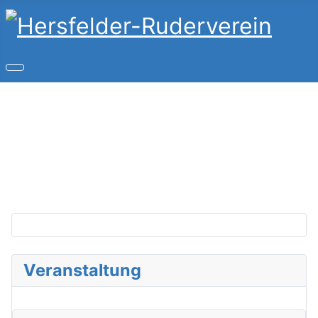
Copyright © 2026 Hersfelder-Ruderverein. Alle Rechte
vorbehalten.
Joomla!
ist freie, unter der
GNU/GPL-Lizenz
veröffentlichte Software.
Veranstaltung