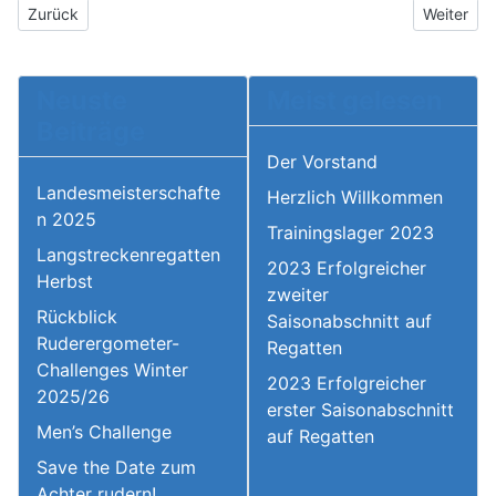
Vorheriger Beitrag: Landesmeisterschaften 2025
Nächster 
Zurück
Weiter
Neuste
Meist gelesen
Beiträge
Der Vorstand
Landesmeisterschafte
Herzlich Willkommen
n 2025
Trainingslager 2023
Langstreckenregatten
2023 Erfolgreicher
Herbst
zweiter
Rückblick
Saisonabschnitt auf
Ruderergometer-
Regatten
Challenges Winter
2023 Erfolgreicher
2025/26
erster Saisonabschnitt
Men’s Challenge
auf Regatten
Save the Date zum
Achter rudern!