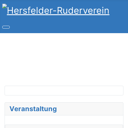
Copyright © 2026 Hersfelder-Ruderverein. Alle Rechte
vorbehalten.
Joomla!
ist freie, unter der
GNU/GPL-Lizenz
veröffentlichte Software.
Veranstaltung