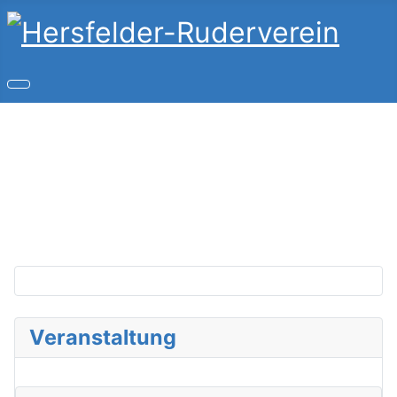
Copyright © 2026 Hersfelder-Ruderverein. Alle Rechte
vorbehalten.
Joomla!
ist freie, unter der
GNU/GPL-Lizenz
veröffentlichte Software.
Veranstaltung